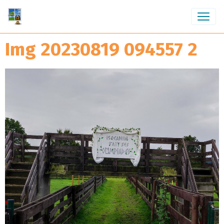
Img 20230819 094557 2