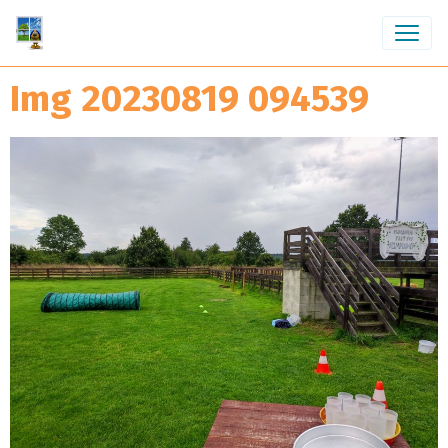
Img 20230819 094539