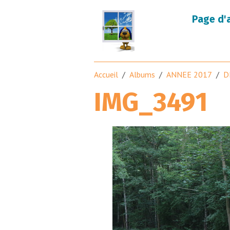
Page d'
Accueil
Albums
ANNEE 2017
D
IMG_3491