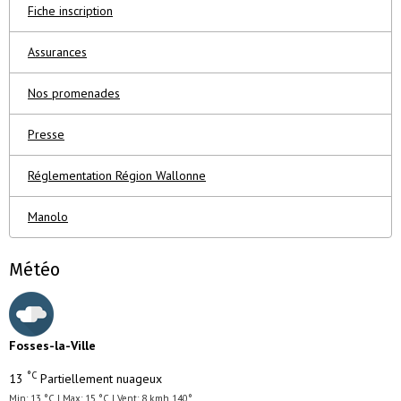
Fiche inscription
Assurances
Nos promenades
Presse
Réglementation Région Wallonne
Manolo
Météo
Fosses-la-Ville
°C
13
Partiellement nuageux
Min: 13 °C | Max: 15 °C | Vent: 8 kmh 140°