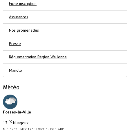
Fiche inscription
Assurances
Nos promenades
Presse
Réglementation Région Wallonne
Manolo
Météo
Fosses-la-Ville
°C
13
Nuageux
Min: 12 °C | Max: 13 °C | Vent: 15 kmh 248°