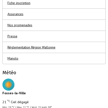
Fiche inscription
Assurances
Nos promenades
Presse
Réglementation Région Wallonne
Manolo
Météo
Fosses-la-Ville
°C
21
Ciel dégagé
Min: 19 °C | Max: 21 °C | Vent: 15 kmh 38°