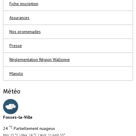
Fiche inscription
Assurances
Nos promenades
Presse
Réglementation Région Wallonne
Manolo
Météo
Fosses-la-Ville
°C
24
Partiellement nuageux
Min: 23 °C | Max: 24 °C | Vent: 11 kmh 53°