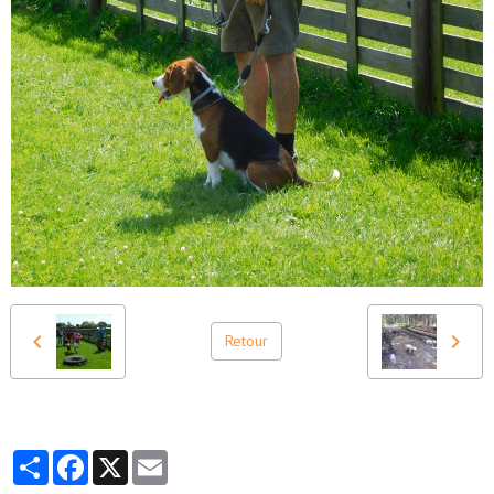
Retour
Partager
Facebook
X
Email