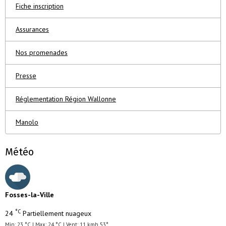
Fiche inscription
Assurances
Nos promenades
Presse
Réglementation Région Wallonne
Manolo
Météo
Fosses-la-Ville
°C
24
Partiellement nuageux
Min: 23 °C | Max: 24 °C | Vent: 11 kmh 53°