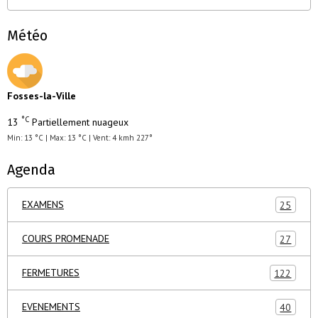
Météo
Fosses-la-Ville
°C
13
Partiellement nuageux
Min: 13 °C | Max: 13 °C | Vent: 4 kmh 227°
Agenda
EXAMENS
25
COURS PROMENADE
27
FERMETURES
122
EVENEMENTS
40