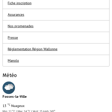
Fiche inscription
Assurances
Nos promenades
Presse
Réglementation Région Wallonne
Manolo
Météo
Fosses-la-Ville
°C
13
Nuageux
Min: 12 °C | Max: 14 °C | Vent: 15 kmh 243°