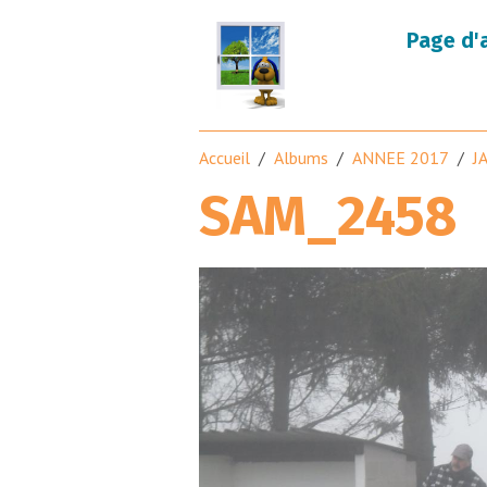
Page d'
Accueil
Albums
ANNEE 2017
J
SAM_2458