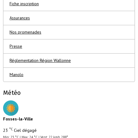
Fiche inscription
Assurances
Nos promenades
Presse
Réglementation Région Wallonne
Manolo
Météo
Fosses-la-Ville
°C
23
Ciel dégagé
Min: 23 °C | Max: 24 °C | Vent: 22 kmh 288°