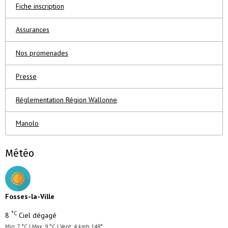
Fiche inscription
Assurances
Nos promenades
Presse
Réglementation Région Wallonne
Manolo
Météo
Fosses-la-Ville
°C
8
Ciel dégagé
Min: 7 °C | Max: 9 °C | Vent: 4 kmh 148°