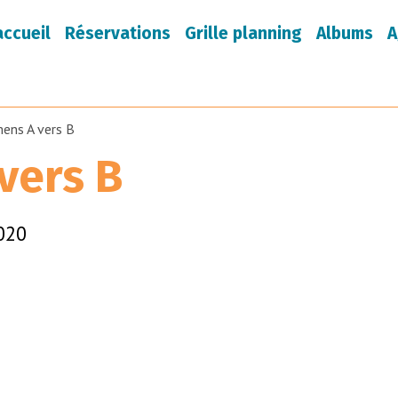
accueil
Réservations
Grille planning
Albums
A
ens A vers B
vers B
020